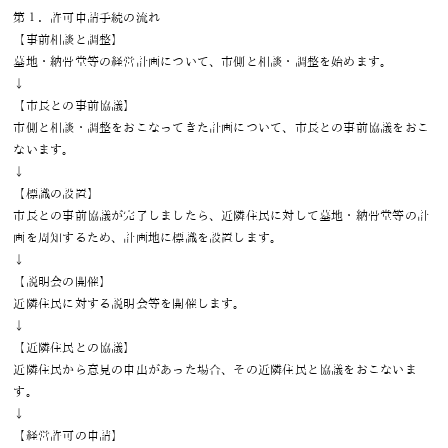
第１．許可申請手続の流れ
【事前相談と調整】
墓地・納骨堂等の経営計画について、市側と相談・調整を始めます。
↓
【市長との事前協議】
市側と相談・調整をおこなってきた計画について、市長との事前協議をおこ
ないます。
↓
【標識の設置】
市長との事前協議が完了しましたら、近隣住民に対して墓地・納骨堂等の計
画を周知するため、計画地に標識を設置します。
↓
【説明会の開催】
近隣住民に対する説明会等を開催します。
↓
【近隣住民との協議】
近隣住民から意見の申出があった場合、その近隣住民と協議をおこないま
す。
↓
【経営許可の申請】