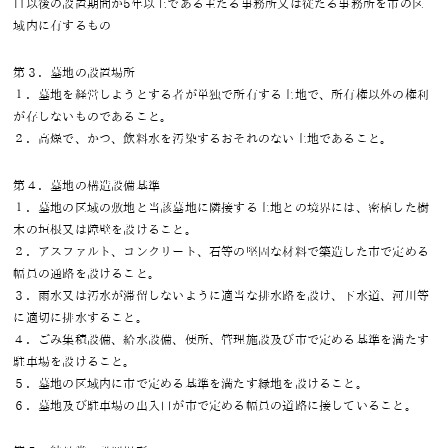
日以後の設置期間が5年以上である主たる事務所又は従たる事務所を市の区
域内に有するもの
第３．墓地の設置場所
１．墓地を経営しようとする者が単独で所有する土地で、所有権以外の権利
が存しないものであること。
２．高燥で、かつ、飲料水を汚染するおそれのない土地であること。
第４．墓地の構造設備基準
１．墓地の区域の敷地と当該墓地に隣接する土地との境界には、密植した樹
木の垣根又は障壁を設けること。
２．アスファルト、コンクリート、石等の堅固な材料で築造した市で定める
幅員の通路を設けること。
３．雨水又は汚水が滞留しないように適当な排水路を設け、下水道、河川等
に適切に排水すること。
４．ごみ集積設備、給水設備、便所、管理施設及び市で定める基準を満たす
駐車場を設けること。
５．墓地の区域内に市で定める基準を満たす緑地を設けること。
６．墓地及び駐車場の出入口が市で定める幅員の道路に接していること。