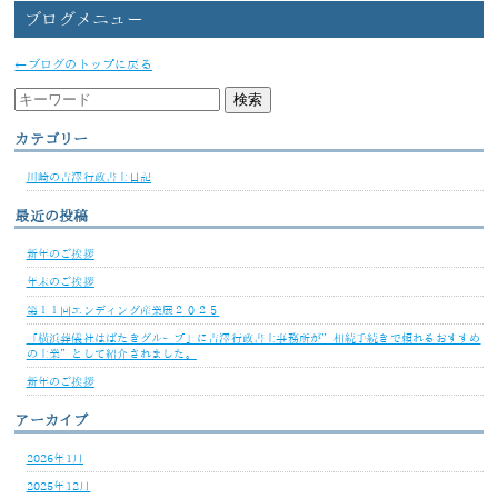
ブログメニュー
←ブログのトップに戻る
カテゴリー
川崎の吉澤行政書士日記
最近の投稿
新年のご挨拶
年末のご挨拶
第１１回エンディング産業展２０２５
「横浜葬儀社はばたきグループ」に吉澤行政書士事務所が”相続手続きで頼れるおすすめ
の士業”として紹介されました。
新年のご挨拶
アーカイブ
2026年1月
2025年12月