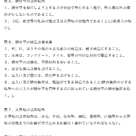
第５．納骨堂の設置場所
１．納骨堂を経営しようとする者が単独で所有する土地で、所有権以外の権
利が存しないものであること。
２．寺院、教会等の礼拝の施設又は火葬場の敷地内であること(宗教法人の場
合)。
第６．納骨堂の構造設備基準
１．壁、柱、はりその他の主要な部分の構造は、耐火構造にすること。
２．床面は、コンクリート、タイル、石等の堅固な材料で築造すること。
３．納骨堂の設備は、不燃材料を用いること。
４．必要な換気設備を設けること。
５．出入口及び窓には、防火戸を設けること。
６．出入口及び納骨装置は、施錠ができる構造であること(納骨装置の存する
場所への立入りが納骨堂を管理する者に限られている納骨堂の納骨装置を除
く。)。
第７．火葬場の設置場所
火葬場の設置場所は、住宅、学校、保育所、病院、事務所、店舗等から火葬
場の敷地までの距離が市で定める距離以上離れていなければならない。