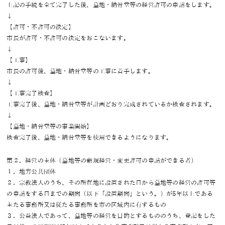
上記の手続を全て完了した後、墓地・納骨堂等の経営許可の申請をします。
↓
【許可・不許可の決定】
市長が許可・不許可の決定をおこないます。
↓
【工事】
市長の許可後、墓地・納骨堂等の工事に着手します。
↓
【工事完了検査】
工事完了後、墓地・納骨堂等が計画どおり完成されているか検査されます。
↓
【墓地・納骨堂等の事業開始】
検査完了後、墓地・納骨堂等を使用できるようになります。
第２．経営の主体（墓地等の新規経営・変更許可の申請ができる者）
１．地方公共団体
２．宗教法人のうち、その所在地に設置された日から墓地等の経営の許可等
の申請をする日までの期間（以下「設置期間」という。）が5年以上である
主たる事務所又は従たる事務所を市の区域内に有するもの
３．公益法人であって、墓地等の経営を目的とするもののうち、登記をした