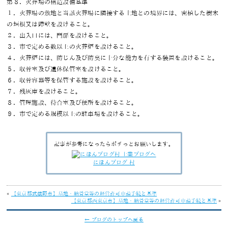
第８．火葬場の構造設備基準
１．火葬場の敷地と当該火葬場に隣接する土地との境界には、密植した樹木
の垣根又は障壁を設けること。
２．出入口には、門扉を設けること。
３．市で定める数以上の火葬炉を設けること。
４．火葬炉には、防じん及び防臭に十分な能力を有する装置を設けること。
５．収骨室及び遺体保管室を設けること。
６．収骨容器等を保管する施設を設けること。
７．残灰庫を設けること。
８．管理施設、待合室及び便所を設けること。
９．市で定める規模以上の駐車場を設けること。
記事が参考になったらポチっとお願いします。
にほんブログ 村
«
【東京都武蔵野市】墓地・納骨堂等の経営許可申請手続と基準
【東京都西東京市】墓地・納骨堂等の経営許可申請手続と基準
»
← ブログのトップへ戻る