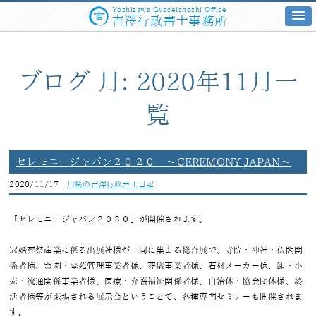
Yoshizawa Gyoseishoshi Office
吉澤行政書士事務所
ブログ 月:
2020年11月
一
覧
セレモニージャパン２０２０ ～CEREMONY JAPAN～
2020/11/17
川崎の吉澤行政書士日記
「セレモニージャパン２０２０」が開催されます。
冠婚葬祭産業に係る出展社様が一同に集まる総合展で、寺院・神社・仏閣関
係者様、霊園・墓苑管理事業者様、葬儀事業者様、石材メーカー様、卸・小
売・流通関係事業者様、医療・介護福祉関係者様、自治体・協会団体様、終
活者様等が来場される展示会ということで、各種専門セミナーも開催されま
す。