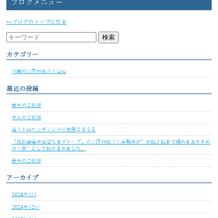
ブログメニュー
←ブログのトップに戻る
カテゴリー
川崎の吉澤行政書士日記
最近の投稿
新年のご挨拶
年末のご挨拶
第１１回エンディング産業展２０２５
「横浜葬儀社はばたきグループ」に吉澤行政書士事務所が”相続手続きで頼れるおすすめ
の士業”として紹介されました。
新年のご挨拶
アーカイブ
2026年1月
2025年12月