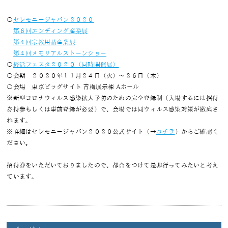
〇
セレモニージャパン２０２０
第６回エンディング産業展
第４回宗教用品産業展
第４回メモリアルストーンショー
〇
終活フェスタ２０２０（同時開催展）
〇会期 ２０２０年１１月２４日（火）～２６日（木）
〇会場 東京ビッグサイト 青梅展示棟 Aホール
※新型コロナウィルス感染拡大予防のための完全登録制（入場するには招待
券持参もしくは事前登録が必要）で、会場では同ウィルス感染対策が徹底さ
れます。
※詳細はセレモニージャパン２０２０公式サイト（→
コチラ
）からご確認く
ださい。
招待券をいただいておりましたので、都合をつけて是非行ってみたいと考え
ています。