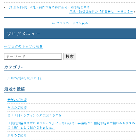
«
【千葉県柏市】墓地・納骨堂等の経営許可申請手続と基準
墓地・納骨堂経営の「名義貸し」～その２～
»
← ブログのトップへ戻る
ブログメニュー
←ブログのトップに戻る
カテゴリー
川崎の吉澤行政書士日記
最近の投稿
新年のご挨拶
年末のご挨拶
第１１回エンディング産業展２０２５
「横浜葬儀社はばたきグループ」に吉澤行政書士事務所が”相続手続きで頼れるおすすめ
の士業”として紹介されました。
新年のご挨拶