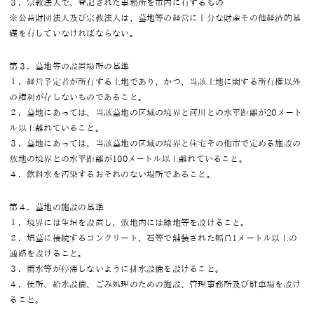
３．宗教法人で、登記された事務所を市内に有するもの
※公益財団法人及び宗教法人は、墓地等の経営に十分な財産その他経済的基
礎を有していなければならない。
第３．墓地等の設置場所の基準
１．経営予定者が所有する土地であり、かつ、当該土地に関する所有権以外
の権利が存しないものであること。
２．墓地にあっては、当該墓地の区域の境界と河川との水平距離が20メート
ル以上離れていること。
３．墓地にあっては、当該墓地の区域の境界と住宅その他市で定める施設の
敷地の境界との水平距離が100メートル以上離れていること。
４．飲料水を汚染するおそれのない場所であること。
第４．墓地の施設の基準
１．境界には生垣を設置し、敷地内には緑地等を設けること。
２．墳墓に接続するコンクリート、石等で舗装された幅員1メートル以上の
通路を設けること。
３．雨水等が停滞しないように排水設備を設けること。
４．便所、給水設備、ごみ処理のための施設、管理事務所及び駐車場を設け
ること。