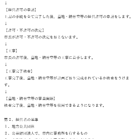
↓
【経営許可の申請】
上記の手続を全て完了した後、墓地・納骨堂等の経営許可の申請をします。
↓
【許可・不許可の決定】
市長が許可・不許可の決定をおこないます。
↓
【工事】
市長の許可後、墓地・納骨堂等の工事に着手します。
↓
【工事完了検査】
工事完了後、墓地・納骨堂等が計画どおり完成されているか検査をうけま
す。
↓
【墓地・納骨堂等の事業開始】
検査完了後、墓地・納骨堂等を使用できるようになります。
第２．経営者の基準
１．地方公共団体
２．公益財団法人で、市内に事務所を有するもの