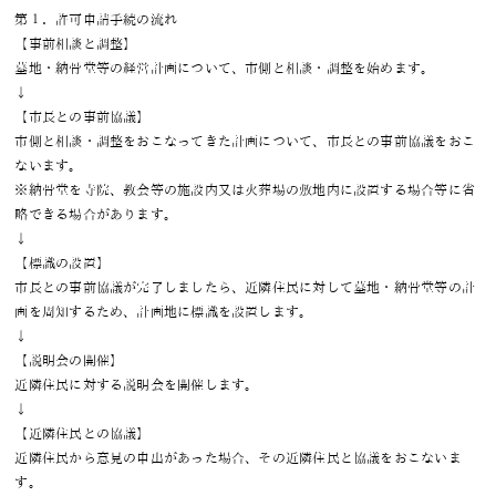
第１．許可申請手続の流れ
【事前相談と調整】
墓地・納骨堂等の経営計画について、市側と相談・調整を始めます。
↓
【市長との事前協議】
市側と相談・調整をおこなってきた計画について、市長との事前協議をおこ
ないます。
※納骨堂を寺院、教会等の施設内又は火葬場の敷地内に設置する場合等に省
略できる場合があります。
↓
【標識の設置】
市長との事前協議が完了しましたら、近隣住民に対して墓地・納骨堂等の計
画を周知するため、計画地に標識を設置します。
↓
【説明会の開催】
近隣住民に対する説明会を開催します。
↓
【近隣住民との協議】
近隣住民から意見の申出があった場合、その近隣住民と協議をおこないま
す。