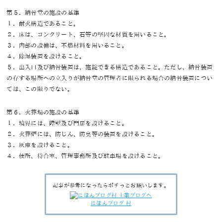
第５．納骨堂の施設の基準
１．耐火構造であること。
２．床は、コンクリート、石等の堅固な材質を用いること。
３．内部の設備は、不燃材料を用いること。
４．除湿装置を設けること。
５．出入口及び納骨装置は、施錠できる構造であること。ただし、納骨装置
の存する場所への立入りが納骨堂の管理者に限られる場合の納骨装置につい
ては、この限りでない。
第６．火葬場の施設の基準
１．境界には、障壁及び門扉を設けること。
２．火葬炉には、防じん、防臭等の装置を設けること。
３．灰庫を設けること。
４．便所、待合室、管理事務所及び駐車場を設けること。
記事が参考になったらポチっとお願いします。
にほんブログ 村