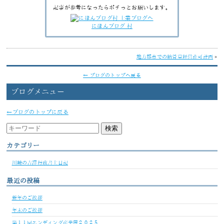
記事が参考になったらポチっとお願いします。
にほんブログ 村
地方都市での納骨堂経営許可計画
»
← ブログのトップへ戻る
ブログメニュー
←ブログのトップに戻る
カテゴリー
川崎の吉澤行政書士日記
最近の投稿
新年のご挨拶
年末のご挨拶
第１１回エンディング産業展２０２５