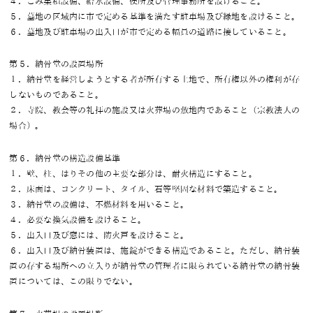
４．ごみ集積設備、給水設備、便所及び管理事務所を設けること。
５．墓地の区域内に市で定める基準を満たす駐車場及び緑地を設けること。
６．墓地及び駐車場の出入口が市で定める幅員の道路に接していること。
第５．納骨堂の設置場所
１．納骨堂を経営しようとする者が所有する土地で、所有権以外の権利が存
しないものであること。
２．寺院、教会等の礼拝の施設又は火葬場の敷地内であること（宗教法人の
場合）。
第６．納骨堂の構造設備基準
１．壁、柱、はりその他の主要な部分は、耐火構造にすること。
２．床面は、コンクリート、タイル、石等堅固な材料で築造すること。
３．納骨堂の設備は、不燃材料を用いること。
４．必要な換気設備を設けること。
５．出入口及び窓には、防火戸を設けること。
６．出入口及び納骨装置は、施錠ができる構造であること。ただし、納骨装
置の存する場所への立入りが納骨堂の管理者に限られている納骨堂の納骨装
置については、この限りでない。