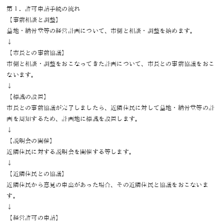
第１．許可申請手続の流れ
【事前相談と調整】
墓地・納骨堂等の経営計画について、市側と相談・調整を始めます。
↓
【市長との事前協議】
市側と相談・調整をおこなってきた計画について、市長との事前協議をおこ
ないます。
↓
【標識の設置】
市長との事前協議が完了しましたら、近隣住民に対して墓地・納骨堂等の計
画を周知するため、計画地に標識を設置します。
↓
【説明会の開催】
近隣住民に対する説明会を開催する等します。
↓
【近隣住民との協議】
近隣住民から意見の申出があった場合、その近隣住民と協議をおこないま
す。
↓
【経営許可の申請】