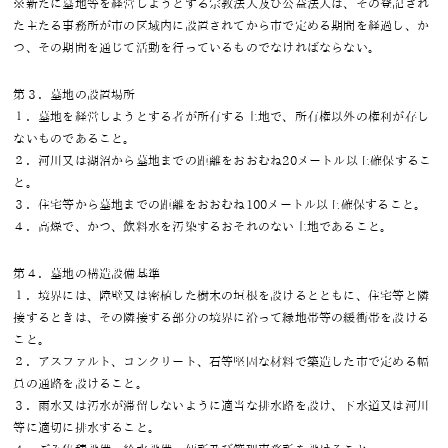
※新たに墓地等を経営しようとする宗教法人及び公益法人は、その登記され
た主たる事務所が市の区域内に設置されてから市で定める期間を経過し、か
つ、その期間を通じて活動を行っているものでなければならない。
第３．墓地の設置場所
１．墓地を経営しようとする者が所有する土地で、所有権以外の権利が存し
ないものであること。
２．河川又は湖沼から墓地までの距離をおおむね20メートル以上確保するこ
と。
３．住宅等から墓地までの距離をおおむね100メートル以上確保すること。
４．高燥で、かつ、飲料水を汚染するおそれのない土地であること。
第４．墓地の構造設備基準
１．境界には、障壁又は密植した樹木の垣根を設けるとともに、住宅等と隣
接するときは、その隣接する部分の境界に沿って緑地帯等の緩衝帯を設ける
こと。
２．アスファルト、コンクリート、石等堅固な材料で築造した市で定める幅
員の通路を設けること。
３．雨水又は汚水が滞留しないように適当な排水路を設け、下水道又は河川
等に適切に排水すること。