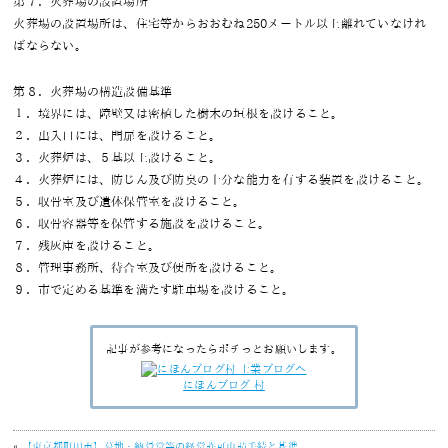
第７．火葬場の設置場所
火葬場の設置場所は、住宅等からおおむね250メートル以上離れていなけれ
ばならない。
第８．火葬場の構造設備基準
１．境界には、障壁又は密植した樹木の垣根を設けること。
２．出入口には、門扉を設けること。
３．火葬炉は、５基以上設けること。
４．火葬炉には、防じん及び防臭の十分な能力を有する装置を設けること。
５．収骨室及び遺体保管室を設けること。
６．収骨容器等を保管する施設を設けること。
７．残灰庫を設けること。
８．管理事務所、待合室及び便所を設けること。
９．市で定める基準を満たす駐車場を設けること。
記事が参考になったらポチっとお願いします。
にほんブログ 村
«
【東京都町田市】墓地・納骨堂等の経営許可申請手続と基準