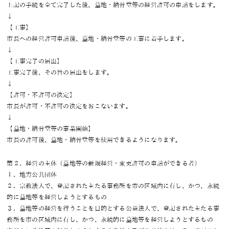
上記の手続を全て完了した後、墓地・納骨堂等の経営許可の申請をします。
↓
【工事】
市長への経営許可申請後、墓地・納骨堂等の工事に着手します。
↓
【工事完了の届出】
工事完了後、その旨の届出をします。
↓
【許可・不許可の決定】
市長が許可・不許可の決定をおこないます。
↓
【墓地・納骨堂等の事業開始】
市長の許可後、墓地・納骨堂等を使用できるようになります。
第２．経営の主体（墓地等の新規経営・変更許可の申請ができる者）
１．地方公共団体
２．宗教法人で、登記された主たる事務所を市の区域内に有し、かつ、永続
的に墓地等を経営しようとするもの
３．墓地等の経営を行うことを目的とする公益法人で、登記された主たる事
務所を市の区域内に有し、かつ、永続的に墓地等を経営しようとするもの