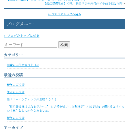
【東京都福生市】墓地・納骨堂等の経営許可申請手続と基準
»
← ブログのトップへ戻る
ブログメニュー
←ブログのトップに戻る
カテゴリー
川崎の吉澤行政書士日記
最近の投稿
新年のご挨拶
年末のご挨拶
第１１回エンディング産業展２０２５
「横浜葬儀社はばたきグループ」に吉澤行政書士事務所が”相続手続きで頼れるおすすめ
の士業”として紹介されました。
新年のご挨拶
アーカイブ