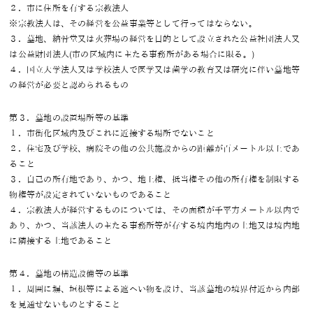
２．市に住所を有する宗教法人
※宗教法人は、その経営を公益事業等として行ってはならない。
３．墓地、納骨堂又は火葬場の経営を目的として設立された公益社団法人又
は公益財団法人(市の区域内に主たる事務所がある場合に限る。)
４．国立大学法人又は学校法人で医学又は歯学の教育又は研究に伴い墓地等
の経営が必要と認められるもの
第３．墓地の設置場所等の基準
１．市街化区域内及びこれに近接する場所でないこと
２．住宅及び学校、病院その他の公共施設からの距離が百メートル以上であ
ること
３．自己の所有地であり、かつ、地上権、抵当権その他の所有権を制限する
物権等が設定されていないものであること
４．宗教法人が経営するものについては、その面積が千平方メートル以内で
あり、かつ、当該法人の主たる事務所等が存する境内地内の土地又は境内地
に隣接する土地であること
第４．墓地の構造設備等の基準
１．周囲に塀、垣根等による遮へい物を設け、当該墓地の境界付近から内部
を見通せないものとすること