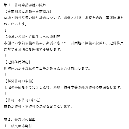
第１．許可申請手続の流れ
【事前相談と調整～事前協議】
墓地・納骨堂等の経営計画について、市側と相談・調整を始め、事前協議を
おこないます。
↓
【標識の設置～近隣住民への説明等】
市側との事前協議の結果、必要に応じて、計画地に標識を設置し、近隣住民
に対する説明会を開催する等します。
↓
【近隣住民対応】
近隣住民から意見の申出等があった場合は対応します。
↓
【経営許可の申請】
上記の手続を全て完了した後、墓地・納骨堂等の経営許可の申請をします。
↓
【許可・不許可の決定】
市長が許可・不許可の決定をおこないます。
第２．経営者の基準
１．県又は市町村