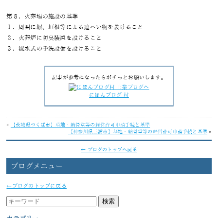
第８．火葬場の施設の基準
１．周囲に塀、垣根等による遮へい物を設けること
２．火葬炉に防臭装置を設けること
３．流水式の手洗設備を設けること
記事が参考になったらポチっとお願いします。
にほんブログ 村
«
【茨城県つくば市】墓地・納骨堂等の経営許可申請手続と基準
【神奈川県三浦市】墓地・納骨堂等の経営許可申請手続と基準
»
← ブログのトップへ戻る
ブログメニュー
←ブログのトップに戻る