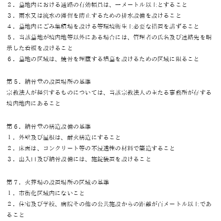
２．墓地内における通路の有効幅員は、一メートル以上とすること
３．雨水又は流水の滞留を防止するための排水設備を設けること
４．墓地内にごみ集積場を設ける等環境衛生上必要な措置を講ずること
５．当該墓地が境内地等以外にある場合には、管理者の氏名及び連絡先を明
示した看板を設けること
６．墓地の区域は、焼骨を埋蔵する墳墓を設けるための区域に限ること
第５．納骨堂の設置場所の基準
宗教法人が経営するものについては、当該宗教法人の主たる事務所が存する
境内地内にあること
第６．納骨堂の構造設備の基準
１．外壁及び屋根は、耐火構造にすること
２．床面は、コンクリート等の不浸透性の材料で築造すること
３．出入口及び納骨設備には、施錠装置を設けること
第７．火葬場の設置場所の区域の基準
１．市街化区域内にないこと
２．住宅及び学校、病院その他の公共施設からの距離が百メートル以上であ
ること