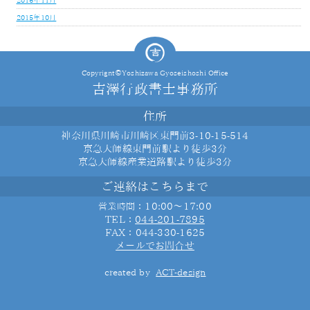
2016年11月
2015年10月
Copyrignt©Yoshizawa Gyoseishoshi Office
吉澤行政書士事務所
住所
神奈川県川崎市川崎区東門前3-10-15-514
京急大師線東門前駅より徒歩3分
京急大師線産業道路駅より徒歩3分
ご連絡はこちらまで
：10:00～17:00
営業時間
TEL：
044-201-7895
FAX：044-330-1625
メールでお問合せ
created by
ACT-design