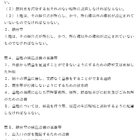
い。
（２）飲料水を汚染するおそれのない場所に設置しなければならない。
（３）土地は、その経営者が所有し、かつ、所有権以外の権利が設定されて
いないものでなければならない。
２．納骨堂
土地は、その経営者が所有し、かつ、所有権以外の権利が設定されていない
ものでなければならない。
第４．墓地の構造設備の基準等
１．外部から墳墓を見通すことができないようにするための障壁又は密植し
た垣根
２．個々の墳墓に接し、支障なく墓参をすることができる通路
３．雨水等が停滞しないようにするための排水路
４．墓地の規模に応じた管理事務所、便所、駐車場並びに給水及びごみ処理
のための設備
５．墓地については、植栽を行う等、周辺の生活環境と調和するように配慮
しなければならない。
第５．納骨堂の構造設備の基準等
１．出入口の扉を施錠するための設備