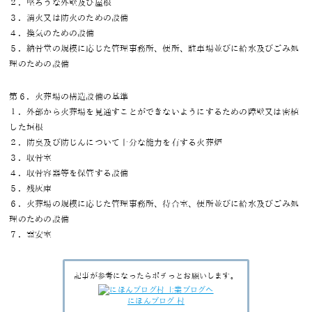
２．堅ろうな外壁及び屋根
３．消火又は防火のための設備
４．換気のための設備
５．納骨堂の規模に応じた管理事務所、便所、駐車場並びに給水及びごみ処
理のための設備
第６．火葬場の構造設備の基準
１．外部から火葬場を見通すことができないようにするための障壁又は密植
した垣根
２．防臭及び防じんについて十分な能力を有する火葬炉
３．収骨室
４．収骨容器等を保管する設備
５．残灰庫
６．火葬場の規模に応じた管理事務所、待合室、便所並びに給水及びごみ処
理のための設備
７．霊安室
記事が参考になったらポチっとお願いします。
にほんブログ 村