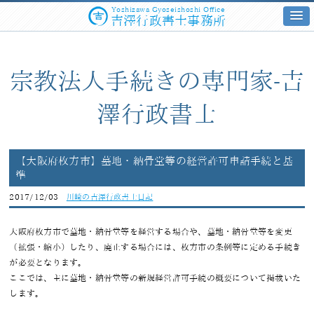
Yoshizawa Gyoseishoshi Office
吉澤行政書士事務所
宗教法人手続きの専門家-吉
澤行政書士
【大阪府枚方市】墓地・納骨堂等の経営許可申請手続と基
準
2017/12/03
川崎の吉澤行政書士日記
大阪府枚方市で墓地・納骨堂等を経営する場合や、墓地・納骨堂等を変更
（拡張・縮小）したり、廃止する場合には、枚方市の条例等に定める手続き
が必要となります。
ここでは、主に墓地・納骨堂等の新規経営許可手続の概要について掲載いた
します。