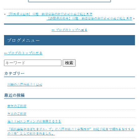
«
【群馬県太田市】墓地・納骨堂等の経営許可申請手続と基準
【静岡県浜松市】墓地・納骨堂等の経営許可申請手続と基準
»
← ブログのトップへ戻る
ブログメニュー
←ブログのトップに戻る
カテゴリー
川崎の吉澤行政書士日記
最近の投稿
新年のご挨拶
年末のご挨拶
第１１回エンディング産業展２０２５
「横浜葬儀社はばたきグループ」に吉澤行政書士事務所が”相続手続きで頼れるおすすめ
の士業”として紹介されました。