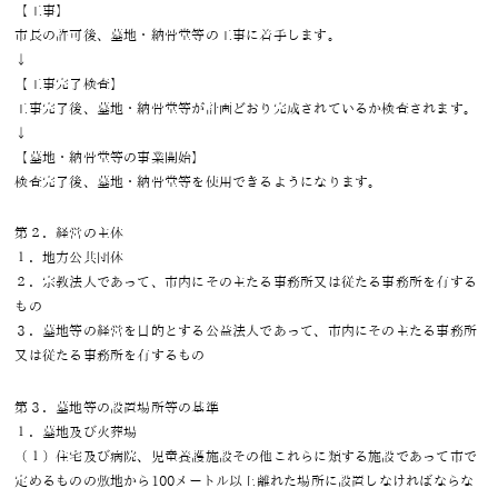
【工事】
市長の許可後、墓地・納骨堂等の工事に着手します。
↓
【工事完了検査】
工事完了後、墓地・納骨堂等が計画どおり完成されているか検査されます。
↓
【墓地・納骨堂等の事業開始】
検査完了後、墓地・納骨堂等を使用できるようになります。
第２．経営の主体
１．地方公共団体
２．宗教法人であって、市内にその主たる事務所又は従たる事務所を有する
もの
３．墓地等の経営を目的とする公益法人であって、市内にその主たる事務所
又は従たる事務所を有するもの
第３．墓地等の設置場所等の基準
１．墓地及び火葬場
（１）住宅及び病院、児童養護施設その他これらに類する施設であって市で
定めるものの敷地から100メートル以上離れた場所に設置しなければならな