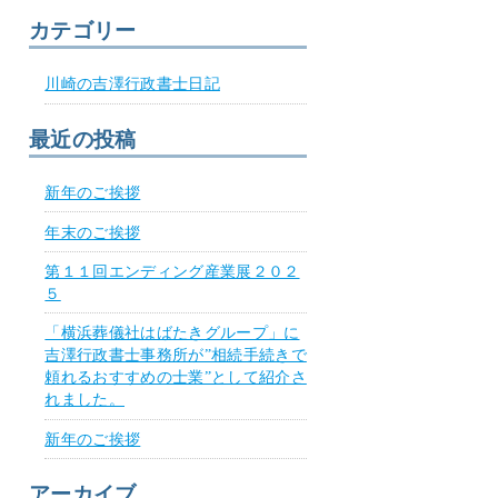
カテゴリー
川崎の吉澤行政書士日記
最近の投稿
新年のご挨拶
年末のご挨拶
第１１回エンディング産業展２０２
５
「横浜葬儀社はばたきグループ」に
吉澤行政書士事務所が”相続手続きで
頼れるおすすめの士業”として紹介さ
れました。
新年のご挨拶
アーカイブ